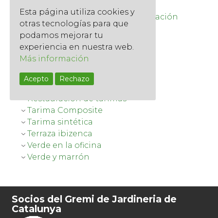
Museo Badalona
Esta página utiliza cookies y
Pantallas de ocultación o separación
otras tecnologías para que
Patio con tarima
podamos mejorar tu
Pequeño pero útil
experiencia en nuestra web.
Plantas en tu tienda
Más información
Podando
Podas
Acepto
Rechazo
Reforma completa
Restauración de tarimas
Tarima Composite
Tarima sintética
Terraza ibizenca
Verde en la oficina
Verde y marrón
Socios del Gremi de Jardineria de
Catalunya